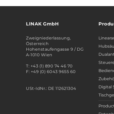
LINAK GmbH
Produ
Zweigniederlassung,
Lineara
Österreich
Hubsäu
Hohenstaufengasse 9 / DG
Dualan
A-1010 Wien
Steuer
T: +43 (1) 890 74 46 70
Bedien
F: +49 (0) 6043 9655 60
Zubehö
Digital
USt-IdNr.: DE 112621304
Tischge
Product