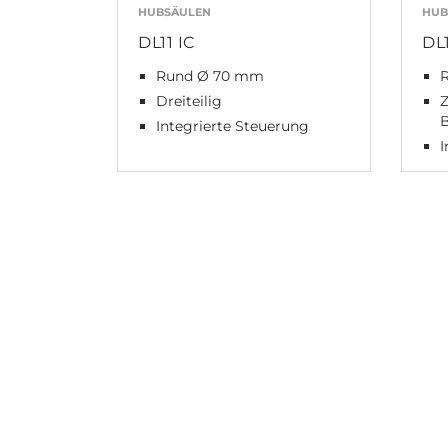
HUBSÄULEN
HUB
DL11 IC
DL
Rund Ø 70 mm
R
Dreiteilig
Z
Integrierte Steuerung
I