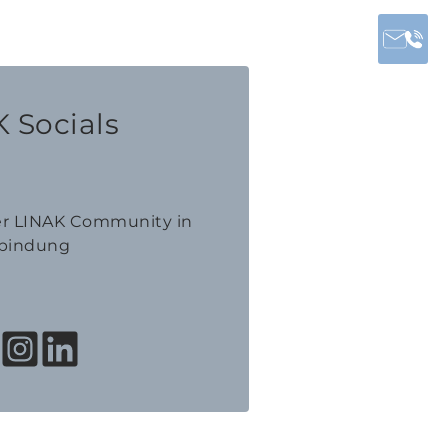
 Socials
der LINAK Community in
bindung