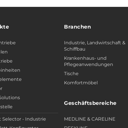
kte
Branchen
ntriebe
Industrie, Landwirtschaft &
Schiffbau
len
Krankenhaus- und
triebe
Pflegeanwendungen
einheiten
Tische
elemente
Komfortmöbel
r
 Solutions
Geschäftsbereiche
stelle
 Selector - Industrie
MEDLINE & CARELINE