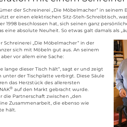
mer der Schreinerei „Die Möbelmacher“ in seinem Bür
itzt er einen elektrischen Sitz-Steh-Schreibtisch, w
ber 1998 beschlossen hat, sich seinen
ganz persönlic
as eine absolute Neuheit. So etwas galt damals als „
r Schreinerei „Die Möbelmacher“ in der
zer sich mit Möbeln gut aus. An seinem
 aber vor allem eine Sache:
ie lange dieser Tisch hält“
, sagt er und zeigt
ch unter der Tischplatte verbirgt. Diese Säule
ren das Herzstück des allerersten
®
INAK
auf den Markt gebracht wurde.
ür die Partnerschaft zwischen „den
ine Zusammenarbeit, die ebenso wie
e hält.