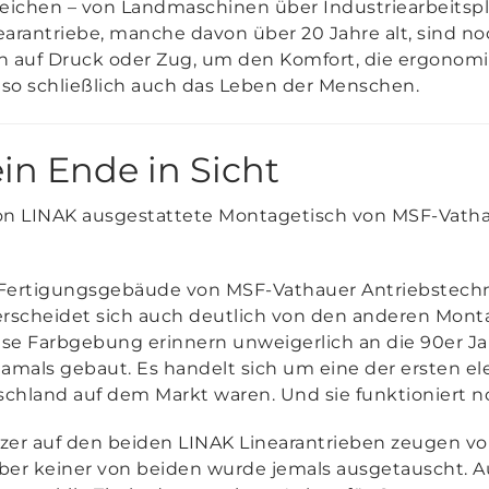
reichen – von Landmaschinen über Industriearbeitsplä
arantriebe, manche davon über 20 Jahre alt, sind n
en auf Druck oder Zug, um den Komfort, die ergono
d so schließlich auch das Leben der Menschen.
in Ende in Sicht
on LINAK ausgestattete Montagetisch von MSF-Vathau
ertigungsgebäude von MSF-Vathauer Antriebstechnik
terscheidet sich auch deutlich von den anderen Mont
se Farbgebung erinnern unweigerlich an die 90er Jahr
damals gebaut. Es handelt sich um eine der ersten el
tschland auf dem Markt waren. Und sie funktioniert 
er auf den beiden LINAK Linearantrieben zeugen v
aber keiner von beiden wurde jemals ausgetauscht. 