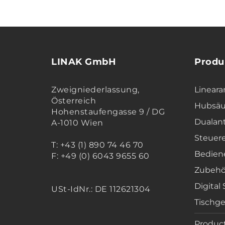
LINAK GmbH
Produ
Zweigniederlassung,
Lineara
Österreich
Hubsäu
Hohenstaufengasse 9 / DG
Dualan
A-1010 Wien
Steuer
T: +43 (1) 890 74 46 70
Bedien
F: +49 (0) 6043 9655 60
Zubehö
Digital
USt-IdNr.: DE 112621304
Tischge
Product