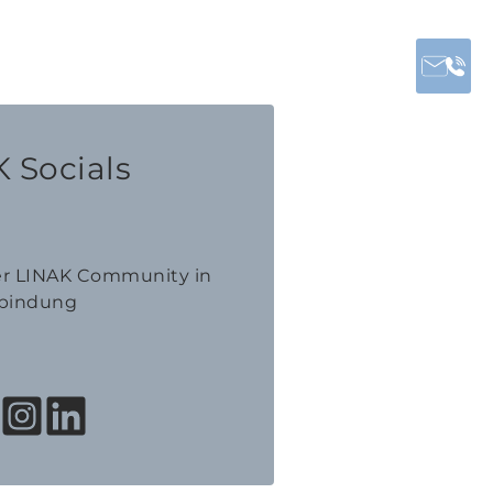
 Socials
der LINAK Community in
bindung