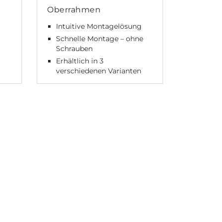
Oberrahmen
Einfac
Auf/Ab
Intuitive Montagelösung
Intuiti
Schnelle Montage – ohne
Schrauben
Erhältlich in 3
verschiedenen Varianten
n