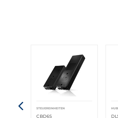
STEUEREINHEITEN
HUB
CBD6S
DL