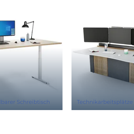
barer Schreibtisch
Technikarbeitsplätze