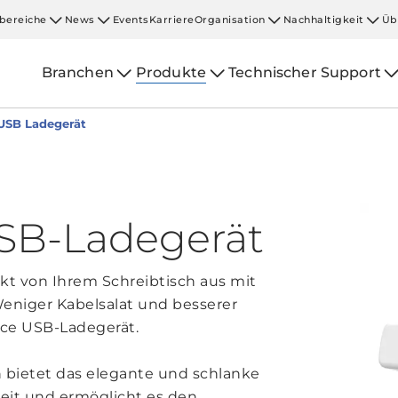
bereiche
News
Events
Karriere
Organisation
Nachhaltigkeit
Üb
Branchen
Produkte
Technischer Support
USB Ladegerät
SB-Ladegerät
ekt von Ihrem Schreibtisch aus mit
eniger Kabelsalat und besserer
ce USB-Ladegerät.
 bietet das elegante und schlanke
eit und ermöglicht es den