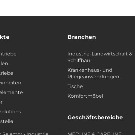
kte
Branchen
ntriebe
Industrie, Landwirtschaft &
Schiffbau
len
Krankenhaus- und
triebe
Pflegeanwendungen
einheiten
Tische
elemente
Komfortmöbel
r
 Solutions
Geschäftsbereiche
stelle
 Selector - Industrie
MEDLINE & CARELINE