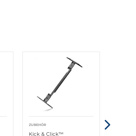
ZUBEHÖR
BEDIENELE
Kick & Click™
DPG