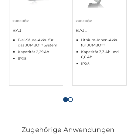
ZUBEHÖR
ZUBEHÖR
BAJ
BAJL
Blei-Säure-Akku für
Lithium-Ionen-Akku
das JUMBO™ System
für JUMBO™
Kapazität 2,29 Ah
Kapazität 3,3 Ah und
6,6 Ah
IPX5
IPX5
Zugehörige Anwendungen