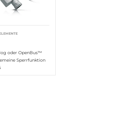
ELEMENTE
log oder OpenBus™
gemeine Sperrfunktion
6
n