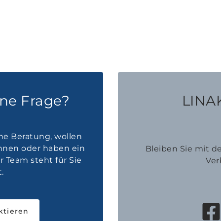
ine Frage?
LINAK
he Beratung, wollen
innen oder haben ein
Bleiben Sie mit 
 Team steht für Sie
Ver
.
ktieren