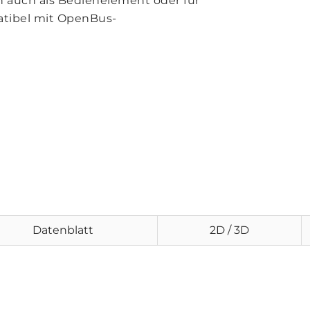
n auch als Bedienelement oder für
atibel mit OpenBus-
Datenblatt
2D / 3D