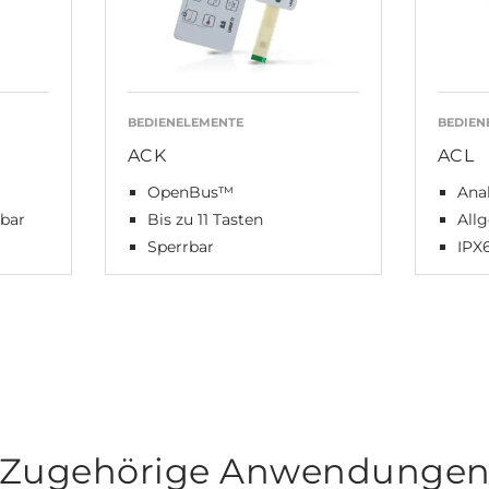
BEDIENELEMENTE
BEDIEN
ACK
ACL
OpenBus™
Ana
rbar
Bis zu 11 Tasten
All
Sperrbar
IPX
Zugehörige Anwendunge