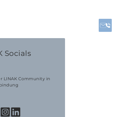
 Socials
der LINAK Community in
bindung