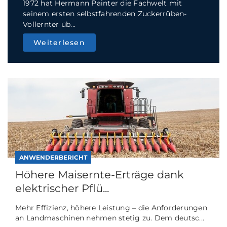
1972 hat Hermann Painter die Fachwelt mit
seinem ersten selbstfahrenden Zuckerrüben-
Vollernter üb...
Weiterlesen
ANWENDERBERICHT
Höhere Maisernte-Erträge dank
elektrischer Pflü...
Mehr Effizienz, höhere Leistung – die Anforderungen
an Landmaschinen nehmen stetig zu. Dem deutsc...