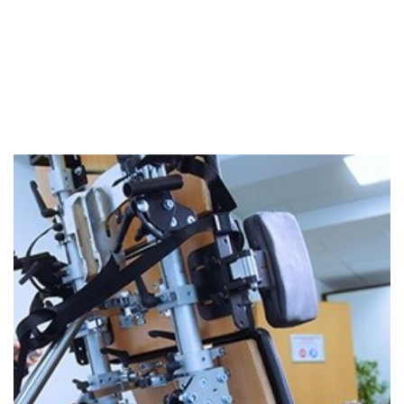
ANWENDERBERICHT
Innovative Lösungen für mehr
Lebensqualität
Im idyllischen Schönau, wo die Natur auf
menschliche Kreativität trifft, entwickelt Rehatec
Hilfs...
Weiterlesen
ANWENDERBERICHT