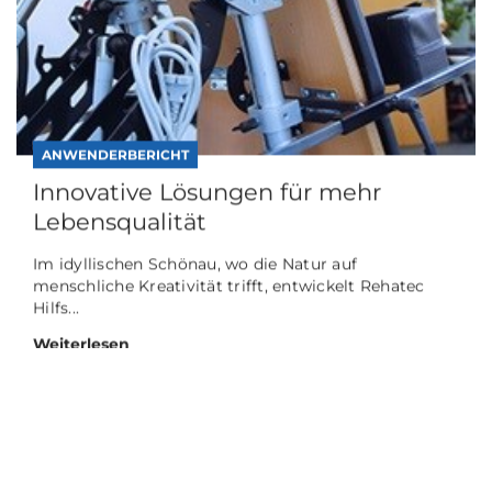
LINAK in cooler Zusammenarbeit
mit L&R Kältetec...
Mitten im Juli, Sundern im Sauerland bei 14
Grad und leichtem Regen. Neben dem
Hauptgebäude der L...
Weiterlesen
ANWENDERBERICHT